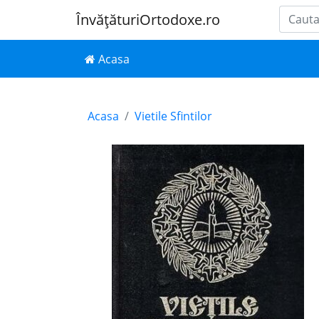
ÎnvățăturiOrtodoxe.ro
Acasa
Acasa
Vietile Sfintilor