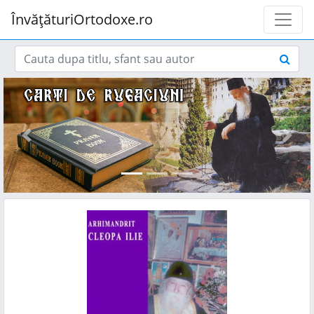
ÎnvățăturiOrtodoxe.ro
Previous
Next