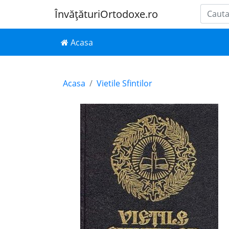
ÎnvățăturiOrtodoxe.ro
Acasa
Acasa
Vietile Sfintilor