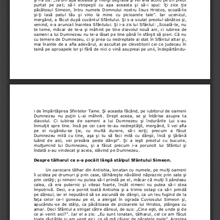
purtat  pe  pat;  să-l  stropeşti  cu  apa  aceasta  şi  să-
i  spui:  îŃi  zice  Ńie 
păcătosul  Simeon,  întru  numele  Domnului  nostru  Iisu
s  Hristos,  scoală-te 
şi-Ńi  lasă  patul  tău  şi  vino  la  mine  cu  picioarele 
tale”.  Iar  ucenicul, 
mergând, a făcut după cuvântul Sfântului. Şi s-a sc
ulat preotul sănătos şi, 
venind, s-a aruncat înaintea Sfântului. Şi i-a zis 
lui Sfântul: „Scoală-te, nu 
te teme, măcar de te-a şi mâhnit  pe tine diavolul n
ouă ani, ci  iubirea de 
oameni a lui Dumnezeu nu te-a lăsat pe tine până în
 sfârşit să pieri. Că nu 
cu temere de Dumnezeu, ci şi prea cu nedreptate ai 
stat în Sfântul altar şi, 
mai înainte de a afla adevărul, ai ascultat pe clev
etitorii cei ce judecau în 
taină pe aproapele lor şi fără de nici o vină asupr
eai pe unii, îndepărtându-
i de împărtăşirea Sfintelor Taine. Şi aceasta făcân
d, pe iubitorul de oameni 
Dumnezeu  nu  puŃin  L-ai  mâhnit.  Drept  aceea,  se  şi  î
ntărise  asupra  ta 
diavolul.  Ci  iubirea  de  oameni  a  lui  Dumnezeu  şi  în
durările  Lui  s-au 
înmulŃit spre tine. însă pe cei care te-au nedreptă
Ńit, mergând, îi vei afla 
pe  ei  rugându-se  Ńie,  cu  multă  durere,  să-i  ierŃi; 
precum  a  făcut 
Dumnezeu  milă  cu  tine,  aşa  şi  tu  să  faci  milă  cu  dâ
nşii,  încă  şi  Ńărână 
luând  de  aici,  vei  presăra  peste  dânşii”.  Şi  a  ieşi
t  preotul  cu  bucurie, 
mulŃumind  lui  Dumnezeu,  şi  a  făcut  precum  i-a  porun
cit  lui  Sfântul  şi 
îndată s-au vindecat şi aceia, slăvind pe Dumnezeu.
Despre tâlharul ce s-a pocăit lângă stâlpul Sfântulu
i Simeon. 
Un oarecare tâlhar din Antiohia, lonatan cu numele,
 pe mulŃi oameni 
îi ucidea pe drumuri şi prin case, tâlhăreşte năvăl
ind năpraznic prin sate şi 
prin cetăŃi; şi nimeni nu putea să-l prindă pe el, 
măcar că mulŃi îi pândeau 
calea,  că  era  puternic  şi  viteaz  foarte,  încât  nime
ni  nu  putea  să-i  stea 
împotrivă.  Deci,  s-a  pornit  toată  Antiohia  şi  a  tri
mis  ostaşi  ca  să-l  prindă 
pe dânsul, iar el neputând să se ascundă de dânşii,
 ca un leu fugind de la 
faŃa  celor  ce-l  goneau  pe  el,  a  alergat  în  ograda  C
uviosului  Simeon  şi, 
apucându-se  de  stâlp,  ca  păcătoasa  de  picioarele  lu
i  Hristos,  plângea  cu 
amar. Deci Sfântul a strigat către dânsul, de sus: 
„Cine eşti, de unde şi de 
ce ai venit aici?”. Iar el a zis: „Eu sunt lonatan,
 tâlharul, cel ce am făcut 
toate răutăŃile şi am venit aici, ca să mă căiesc d
e păcatele mele”. Acestea 